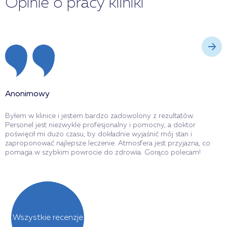
Opinie o pracy kliniki
Anonimowy
A
Byłem w klinice i jestem bardzo zadowolony z rezultatów.
J
Personel jest niezwykle profesjonalny i pomocny, a doktor
D
poświęcił mi dużo czasu, by dokładnie wyjaśnić mój stan i
p
zaproponować najlepsze leczenie. Atmosfera jest przyjazna, co
w
pomaga w szybkim powrocie do zdrowia. Gorąco polecam!
o
Wszystkie recenzje