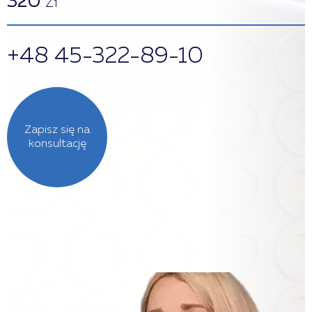
320
zł
+48 45-322-89-10
Zapisz się na
konsultację