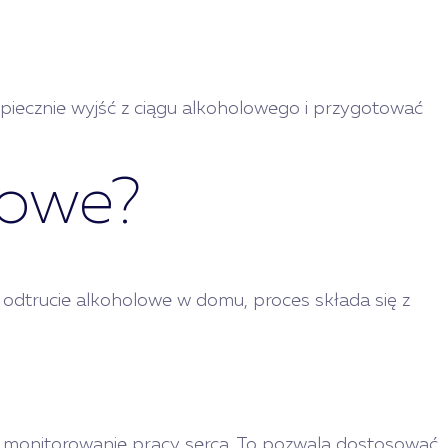
iecznie wyjść z ciągu alkoholowego i przygotować
lowe?
a odtrucie alkoholowe w domu, proces składa się z
 i monitorowanie pracy serca. To pozwala dostosować