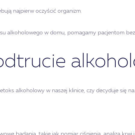
ebują najpierw oczyścić organizm.
etoksu alkoholowego w domu, pomagamy pacjentom bezp
odtrucie alkoho
etoks alkoholowy w naszej klinice, czy decyduje się n
e badania, takie jak pomiar ciśnienia, analiza krwi