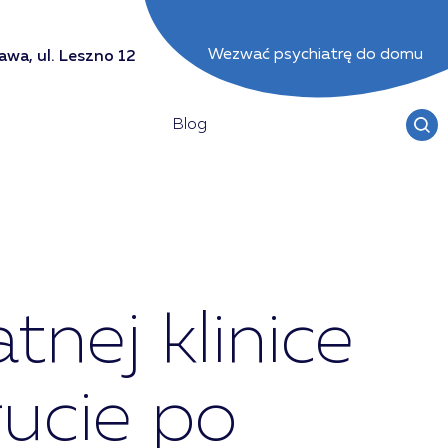
Wezwać psychiatrę do domu
wa, ul. Leszno 12
Blog
nej klinice
ucie po