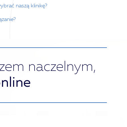
brać naszą klinikę?
ązanie?
rzem naczelnym,
nline