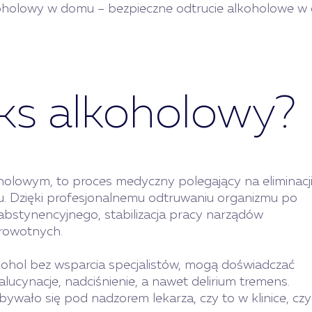
oholowy w domu – bezpieczne odtrucie alkoholowe w 
oks alkoholowy?
olowym, to proces medyczny polegający na eliminacj
u. Dzięki profesjonalnemu odtruwaniu organizmu po
abstynencyjnego, stabilizacja pracy narządów
drowotnych.
kohol bez wsparcia specjalistów, mogą doświadczać
alucynacje, nadciśnienie, a nawet delirium tremens.
bywało się pod nadzorem lekarza, czy to w klinice, cz