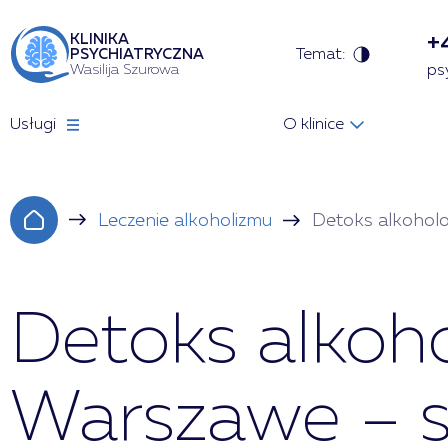
+
KLINIKA
Temat:
PSYCHIATRYCZNA
Wasilija Szurowa
ps
Usługi
O klinice
Leczenie alkoholizmu
Detoks alkohol
Detoks alkoho
Warszawe – s