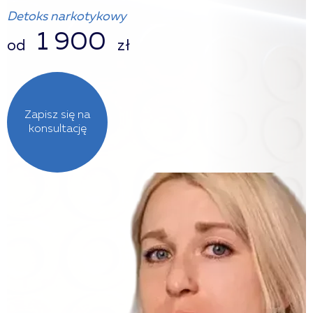
Detoks narkotykowy
1 900
od
zł
Zapisz się na
konsultację