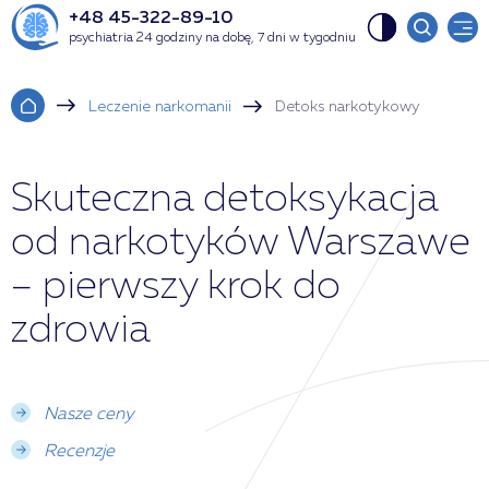
+48 45-322-89-10
psychiatria 24 godziny na dobę, 7 dni w tygodniu
Leczenie narkomanii
Detoks narkotykowy
Skuteczna detoksykacja
od narkotyków Warszawe
– pierwszy krok do
zdrowia
Nasze ceny
Recenzje