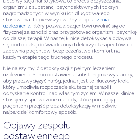
Detoksykacja narkotykowa to proces oczyszczania
organizmu z substancji psychoaktywnych i toksyn
nagromadzonych w wyniku ich długotrwałego
stosowania. To pierwszy i ważny etap
leczenia
uzależnienia
, który pozwala pacjentowi uwolnić się od
fizycznej zależności oraz przygotować organizm i psychikę
do dalszej terapii. W naszej klinice detoksykacja odbywa
się pod opieką doświadczonych lekarzy i terapeutów, co
zapewnia pacjentowi bezpieczeństwo i komfort na
każdym etapie tego trudnego procesu.
Nie należy mylić detoksykacji z pełnym leczeniem
uzależnienia. Samo odstawienie substancji nie wystarczy,
aby przezwyciężyć nałóg, jednak jest to kluczowy krok,
który umożliwia rozpoczęcie skutecznej terapii i
odzyskanie kontroli nad własnym życiem. W naszej klinice
stosujemy sprawdzone metody, które pomagają
pacjentom przejść przez detoksykację w możliwie
najbardziej komfortowy sposób.
Objawy zespołu
odstawiennego