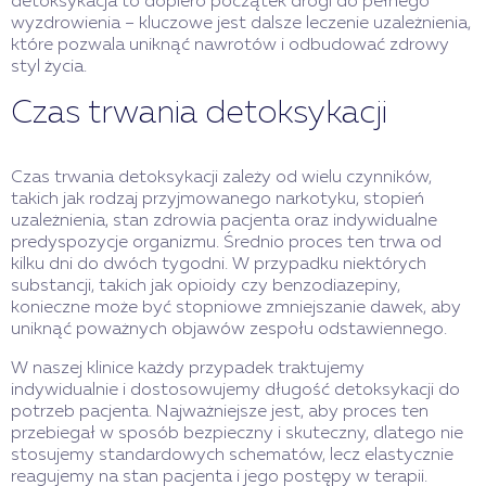
detoksykacja to dopiero początek drogi do pełnego
wyzdrowienia – kluczowe jest dalsze leczenie uzależnienia,
które pozwala uniknąć nawrotów i odbudować zdrowy
styl życia.
Czas trwania detoksykacji
Czas trwania detoksykacji zależy od wielu czynników,
takich jak rodzaj przyjmowanego narkotyku, stopień
uzależnienia, stan zdrowia pacjenta oraz indywidualne
predyspozycje organizmu. Średnio proces ten trwa od
kilku dni do dwóch tygodni. W przypadku niektórych
substancji, takich jak opioidy czy benzodiazepiny,
konieczne może być stopniowe zmniejszanie dawek, aby
uniknąć poważnych objawów zespołu odstawiennego.
W naszej klinice każdy przypadek traktujemy
indywidualnie i dostosowujemy długość detoksykacji do
potrzeb pacjenta. Najważniejsze jest, aby proces ten
przebiegał w sposób bezpieczny i skuteczny, dlatego nie
stosujemy standardowych schematów, lecz elastycznie
reagujemy na stan pacjenta i jego postępy w terapii.