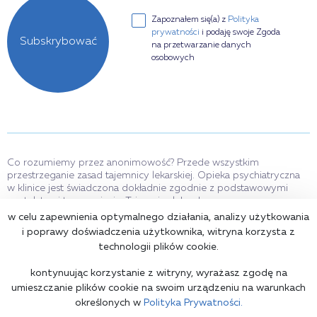
Zapoznałem się(a) z
Polityka
prywatności
i podaję swoje Zgoda
Subskrybować
na przetwarzanie danych
osobowych
Co rozumiemy przez anonimowość? Przede wszystkim
przestrzeganie zasad tajemnicy lekarskiej. Opieka psychiatryczna
w klinice jest świadczona dokładnie zgodnie z podstawowymi
postulatami tego pojęcia. Tajemnica lekarska oznacza
nieujawnianie przez wszystkich pracowników placówki medycznej
w celu zapewnienia optymalnego działania, analizy użytkowania
informacji o fakcie zwrócenia się pacjenta o pomoc, o stanie
i poprawy doświadczenia użytkownika, witryna korzysta z
zdrowia wnioskodawcy, diagnozie i wszelkich innych informacjach.
technologii plików cookie.
Świadczymy usługi dla dzieci od 15 roku życia.
kontynuując korzystanie z witryny, wyrażasz zgodę na
umieszczanie plików cookie na swoim urządzeniu na warunkach
określonych w
Polityka Prywatności.
Mapa serwisu