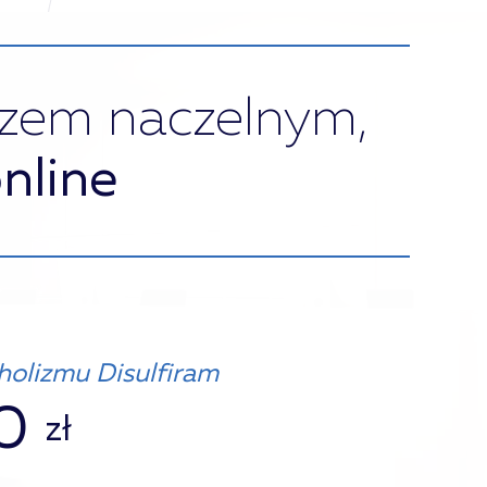
rzem naczelnym,
nline
olizmu Disulfiram
0
zł