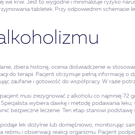
ej we krwi. Jest to wygodne i minimalizuje ryzyko nar
zyjmowania tabletek. Przy odpowiednim schemacie lecze
 alkoholizmu
ie, zbiera historię, ocenia doświadczenie w stosowan
ji do terapii. Pacjent otrzymuje pełną informację o d
jąc zaufanie i gotowość do współpracy. W razie potr
 pacjent musi zrezygnować z alkoholu co najmniej 72
 Specjalista wybiera dawkę i metodę podawania leku,
ić bezpieczne leczenie. Ten etap stanowi podstawę sk
podaje lek dożylnie lub domięśniowo, monitorując sa
a reżimu i obserwacji reakcji organizmu. Pacjent pod