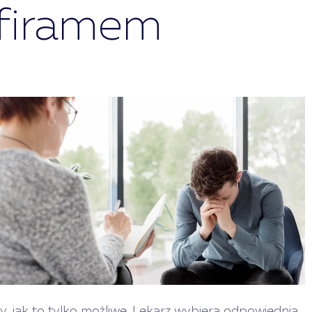
lfiramem
ny, jak to tylko możliwe. Lekarz wybiera odpowiednią