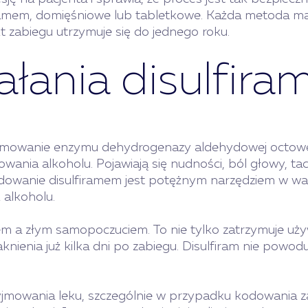
ramem, domięśniowe lub tabletkowe. Każda metoda ma
kt zabiegu utrzymuje się do jednego roku.
łania disulfira
mowanie enzymu dehydrogenazy aldehydowej octowej. 
owania alkoholu. Pojawiają się nudności, ból głowy, t
odowanie disulfiramem jest potężnym narzędziem w wal
 alkoholu.
 a złym samopoczuciem. To nie tylko zatrzymuje używ
knienia już kilka dni po zabiegu. Disulfiram nie powod
zyjmowania leku, szczególnie w przypadku kodowania 