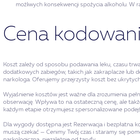
możliwych konsekwencji spożycia alkoholu. W ra
Cena kodowani
Koszt zależy od sposobu podawania leku, czasu trwani
dodatkowych zabiegów, takich jak zakraplacze lub 
narkologa. Oferujemy przejrzysty koszt bez ukrytyc
Wyjaśnienie kosztów jest ważne dla zrozumienia pełn
obserwację. Wpływa to na ostateczną cenę, ale także 
każdym etapie otrzymujesz spersonalizowane podejś
Dla wygody dostępna jest Rezerwacja i bezpłatna kon
muszą czekać — Cenimy Twój czas i staramy się pomó
narkologiczną, niezależnie od taryfy.