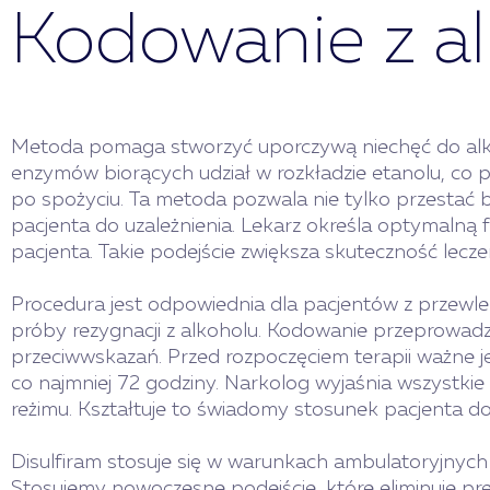
Kodowanie z al
Metoda pomaga stworzyć uporczywą niechęć do alkoh
enzymów biorących udział w rozkładzie etanolu, c
po spożyciu. Ta metoda pozwala nie tylko przestać b
pacjenta do uzależnienia. Lekarz określa optymalną
pacjenta. Takie podejście zwiększa skuteczność lecze
Procedura jest odpowiednia dla pacjentów z przewlek
próby rezygnacji z alkoholu. Kodowanie przeprowadza
przeciwwskazań. Przed rozpoczęciem terapii ważne je
co najmniej 72 godziny. Narkolog wyjaśnia wszystkie 
reżimu. Kształtuje to świadomy stosunek pacjenta do
Disulfiram stosuje się w warunkach ambulatoryjnych i
Stosujemy nowoczesne podejście, które eliminuje pres