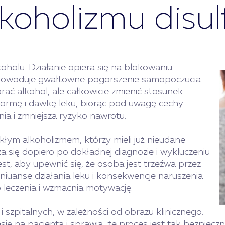
koholizmu disu
olu. Działanie opiera się na blokowaniu
o powoduje gwałtowne pogorszenie samopoczucia
rać alkohol, ale całkowicie zmienić stosunek
 formę i dawkę leku, biorąc pod uwagę cechy
nia i zmniejsza ryzyko nawrotu.
łym alkoholizmem, którzy mieli już nieudane
 się dopiero po dokładnej diagnozie i wykluczeniu
st, aby upewnić się, że osoba jest trzeźwa przez
niuanse działania leku i konsekwencje naruszenia
 leczenia i wzmacnia motywację.
 szpitalnych, w zależności od obrazu klinicznego.
ję na pacjenta i sprawia, że proces jest tak bezpiecz