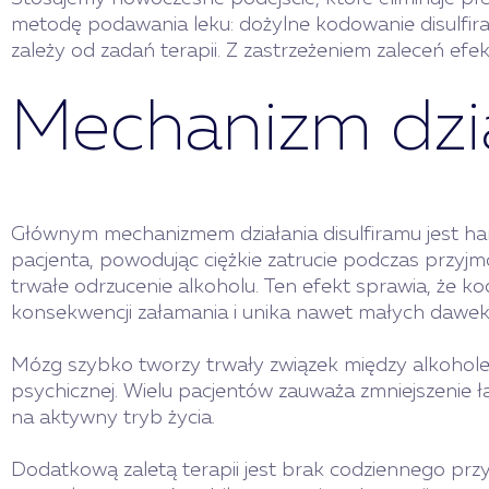
metodę podawania leku: dożylne kodowanie disulfi
zależy od zadań terapii. Z zastrzeżeniem zaleceń efe
Mechanizm dzia
Głównym mechanizmem działania disulfiramu jest ha
pacjenta, powodując ciężkie zatrucie podczas przyjm
trwałe odrzucenie alkoholu. Ten efekt sprawia, że k
konsekwencji załamania i unika nawet małych dawek
Mózg szybko tworzy trwały związek między alkoholem
psychicznej. Wielu pacjentów zauważa zmniejszenie ła
na aktywny tryb życia.
Dodatkową zaletą terapii jest brak codziennego pr