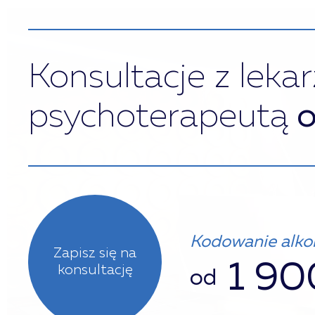
Konsultacje z leka
psychoterapeutą
o
Kodowanie alkoh
Zapisz się na
1 90
konsultację
od