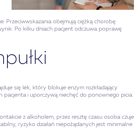
e. Przeciwwskazania obejmują ciężką chorobę
wynik. Po kilku dniach pacjent odczuwa poprawę
mpułki
duje się lek, który blokuje enzym rozkładający
ch pacjenta i uporczywą niechęć do ponownego picia.
kontakcie z alkoholem, przez resztę czasu osoba czuje
tabilny, ryzyko działań niepożądanych jest minimalne.