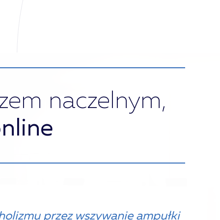
rzem naczelnym,
nline
holizmu przez wszywanie ampułki