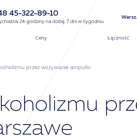
48 45-322-89-10
Warsza
ychiatria 24 godziny na dobę, 7 dni w tygodniu
Ceny
Łączność
koholizmu przez wszywanie ampułki
koholizmu pr
arszawe