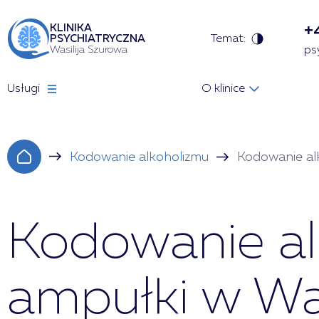
+
KLINIKA
Temat:
PSYCHIATRYCZNA
Wasilija Szurowa
ps
Usługi
O klinice
Kodowanie alkoholizmu
Kodowanie al
Kodowanie al
ampułki w W