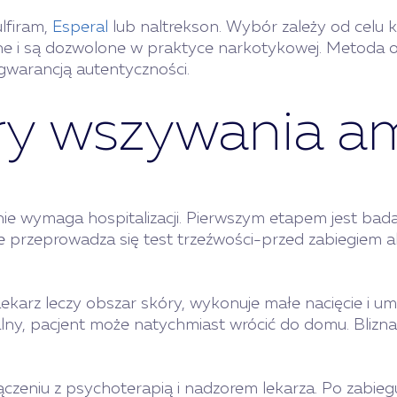
lfiram,
Esperal
lub naltrekson. Wybór zależy od celu
iczne i są dozwolone w praktyce narkotykowej. Metoda
 gwarancją autentyczności.
ry wszywania a
e wymaga hospitalizacji. Pierwszym etapem jest badani
e przeprowadza się test trzeźwości-przed zabiegiem a
Lekarz leczy obszar skóry, wykonuje małe nacięcie i u
lny, pacjent może natychmiast wrócić do domu. Blizna 
ączeniu z psychoterapią i nadzorem lekarza. Po zabieg