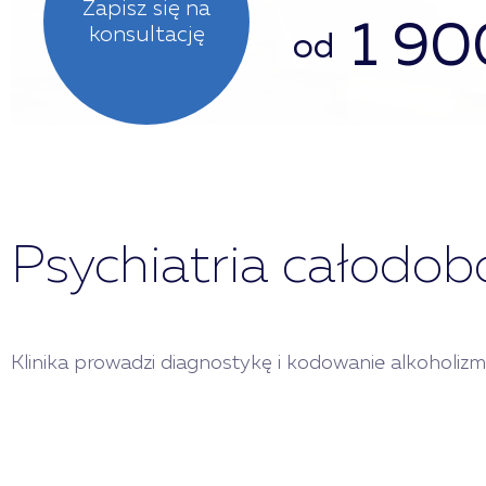
Zapisz się na
1 90
konsultację
od
Psychiatria całodo
Klinika prowadzi diagnostykę i kodowanie alkoholiz