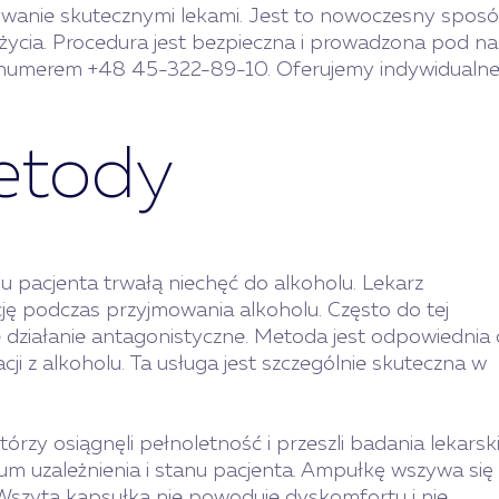
ywanie skutecznymi lekami. Jest to nowoczesny sposó
 życia. Procedura jest bezpieczna i prowadzona pod
 numerem +48 45-322-89-10. Oferujemy indywidualne 
etody
 pacjenta trwałą niechęć do alkoholu. Lekarz
cję podczas przyjmowania alkoholu. Często do tej
 działanie antagonistyczne. Metoda jest odpowiednia 
cji z alkoholu. Ta usługa jest szczególnie skuteczna w
rzy osiągnęli pełnoletność i przeszli badania lekarski
ium uzależnienia i stanu pacjenta. Ampułkę wszywa się
. Wszyta kapsułka nie powoduje dyskomfortu i nie