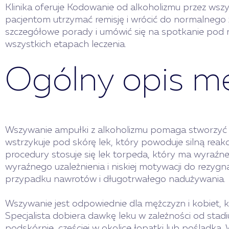
Klinika oferuje Kodowanie od alkoholizmu przez wsz
pacjentom utrzymać remisję i wrócić do normalnego
szczegółowe porady i umówić się na spotkanie pod
wszystkich etapach leczenia.
Ogólny opis m
Wszywanie ampułki z alkoholizmu pomaga stworzyć u
wstrzykuje pod skórę lek, który powoduje silną reak
procedury stosuje się lek torpeda, który ma wyraźne
wyraźnego uzależnienia i niskiej motywacji do rezygna
przypadku nawrotów i długotrwałego nadużywania.
Wszywanie jest odpowiednie dla mężczyzn i kobiet, któ
Specjalista dobiera dawkę leku w zależności od stad
podskórnie, częściej w okolice łopatki lub pośladka