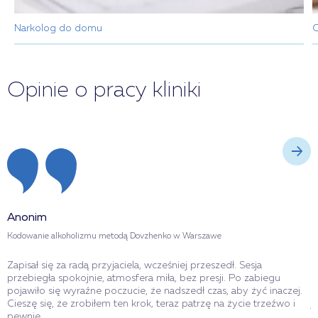
Narkolog do domu
C
Opinie o pracy kliniki
Anonim
A
Kodowanie alkoholizmu metodą Dovzhenko w Warszawe
K
Zapisał się za radą przyjaciela, wcześniej przeszedł. Sesja
S
przebiegła spokojnie, atmosfera miła, bez presji. Po zabiegu
w
pojawiło się wyraźne poczucie, że nadszedł czas, aby żyć inaczej.
s
Cieszę się, że zrobiłem ten krok, teraz patrzę na życie trzeźwo i
j
pewnie.
p