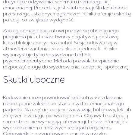
dotyczące odżywiania, schematu i samoregulacji
emocjonalnej. Procedura jest skuteczna, jeśli dana osoba
przestrzega ustalonych ograniczeń. Klinika oferuje eskortę
po sesji, co zwiększa wydajność.
Zabieg pomaga pacjentowi pozbyć się obsesyjnego
pragnienia picia. Lekarz tworzy negatywną postawę,
która blokuje apetyt na alkohol. Sesja odbywa się w
atmosferze zaufania i szacunku dla jednostki. Klinika
wykorzystuje tylko sprawdzone techniki
psychoterapeutyczne. Metoda pozwala bezpiecznie
rozpocząć drogę do wyzdrowienia i adaptacji społecznej.
Skutki uboczne
Kodowanie może powodować krótkotrwałe zdarzenia
niepożądane zależne od stanu psycho-emocjonalnego
pacjenta. Najczęściej pacjenci zauważają ból głowy, lęk lub
zmęczenie w ciągu pierwszego dnia. Objawy te ustępują
samoistnie i nie wymagają interwencji. Lekarz informuje z
wyprzedzeniem o możliwych reakcjach organizmu.
Odpowiednie przygotowanie zmniejsza ryzyko