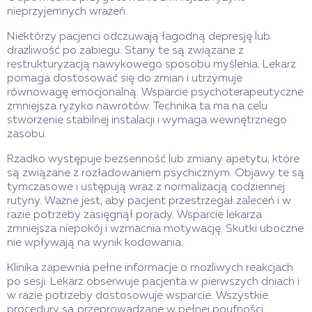
nieprzyjemnych wrażeń.
Niektórzy pacjenci odczuwają łagodną depresję lub
drażliwość po zabiegu. Stany te są związane z
restrukturyzacją nawykowego sposobu myślenia. Lekarz
pomaga dostosować się do zmian i utrzymuje
równowagę emocjonalną. Wsparcie psychoterapeutyczne
zmniejsza ryzyko nawrotów. Technika ta ma na celu
stworzenie stabilnej instalacji i wymaga wewnętrznego
zasobu.
Rzadko występuje bezsenność lub zmiany apetytu, które
są związane z rozładowaniem psychicznym. Objawy te są
tymczasowe i ustępują wraz z normalizacją codziennej
rutyny. Ważne jest, aby pacjent przestrzegał zaleceń i w
razie potrzeby zasięgnął porady. Wsparcie lekarza
zmniejsza niepokój i wzmacnia motywację. Skutki uboczne
nie wpływają na wynik kodowania.
Klinika zapewnia pełne informacje o możliwych reakcjach
po sesji. Lekarz obserwuje pacjenta w pierwszych dniach i
w razie potrzeby dostosowuje wsparcie. Wszystkie
procedury są przeprowadzane w pełnej poufności.