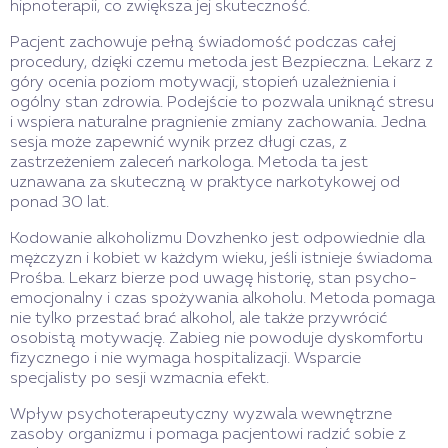
hipnoterapii, co zwiększa jej skuteczność.
Pacjent zachowuje pełną świadomość podczas całej
procedury, dzięki czemu metoda jest Bezpieczna. Lekarz z
góry ocenia poziom motywacji, stopień uzależnienia i
ogólny stan zdrowia. Podejście to pozwala uniknąć stresu
i wspiera naturalne pragnienie zmiany zachowania. Jedna
sesja może zapewnić wynik przez długi czas, z
zastrzeżeniem zaleceń narkologa. Metoda ta jest
uznawana za skuteczną w praktyce narkotykowej od
ponad 30 lat.
Kodowanie alkoholizmu Dovzhenko jest odpowiednie dla
mężczyzn i kobiet w każdym wieku, jeśli istnieje świadoma
Prośba. Lekarz bierze pod uwagę historię, stan psycho-
emocjonalny i czas spożywania alkoholu. Metoda pomaga
nie tylko przestać brać alkohol, ale także przywrócić
osobistą motywację. Zabieg nie powoduje dyskomfortu
fizycznego i nie wymaga hospitalizacji. Wsparcie
specjalisty po sesji wzmacnia efekt.
Wpływ psychoterapeutyczny wyzwala wewnętrzne
zasoby organizmu i pomaga pacjentowi radzić sobie z