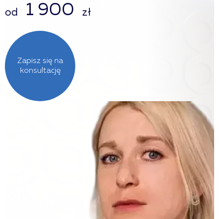
1 900
od
zł
Zapisz się na
konsultację