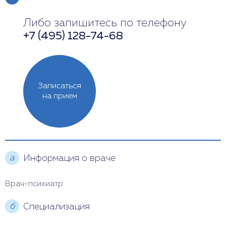
Либо запишитесь по телефону
Понедельник
Выходной
+7 (495) 128-74-68
Вторник
12:00 - 19:00
Среда
Выходной
Записаться
Четверг
12:00 - 18:00
на прием
Пятница
10:00 - 18:00
Суббота
12:00 - 18:00
а
Информация о враче
Воскресенье
11:00 - 17:00
Врач-психиатр
б
Специализация