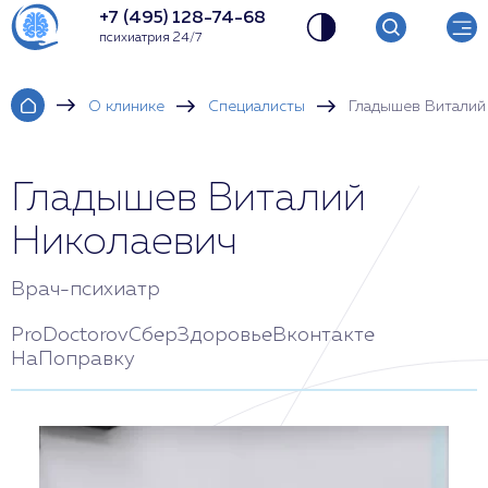
+7 (495) 128-74-68
психиатрия 24/7
О клинике
Специалисты
Гладышев Виталий
Гладышев Виталий
Николаевич
Врач-психиатр
ProDoctorov
СберЗдоровье
Вконтакте
НаПоправку