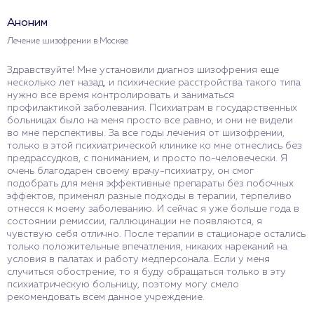
Аноним
Лечение шизофрении в Москве
Здравствуйте! Мне установили диагноз шизофрения еще
несколько лет назад, и психические расстройства такого типа
нужно все время контролировать и заниматься
профилактикой заболевания. Психиатрам в государственных
больницах было на меня просто все равно, и они не видели
во мне перспективы. За все годы лечения от шизофрении,
только в этой психиатрической клинике ко мне отнеслись без
предрассудков, с пониманием, и просто по-человечески. Я
очень благодарен своему врачу-психиатру, он смог
подобрать для меня эффективные препараты без побочных
эффектов, применял разные подходы в терапии, терпеливо
отнесся к моему заболеванию. И сейчас я уже больше года в
состоянии ремиссии, галлюцинации не появляются, я
чувствую себя отлично. После терапии в стационаре остались
только положительные впечатления, никаких нареканий на
условия в палатах и работу медперсонала. Если у меня
случиться обострение, то я буду обращаться только в эту
психиатрическую больницу, поэтому могу смело
рекомендовать всем данное учреждение.