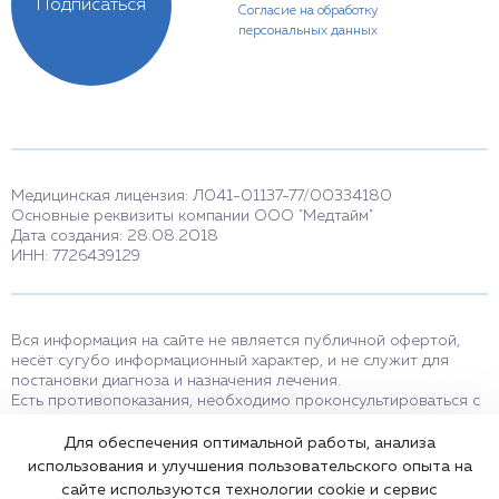
Подписаться
Согласие на обработку
персональных данных
Медицинская лицензия: Л041-01137-77/00334180
Основные реквизиты компании ООО "Медтайм"
Дата создания: 28.08.2018
ИНН: 7726439129
Вся информация на сайте не является публичной офертой,
несёт сугубо информационный характер, и не служит для
постановки диагноза и назначения лечения.
Есть противопоказания, необходимо проконсультироваться с
врачом. Консультационные услуги, оказываемые по телефону,
мессенджерам и в соцсетях носят исключительно
Для обеспечения оптимальной работы, анализа
информационный характер и не являются медицинскими
использования и улучшения пользовательского опыта на
услугами.
сайте используются технологии cookie и сервис