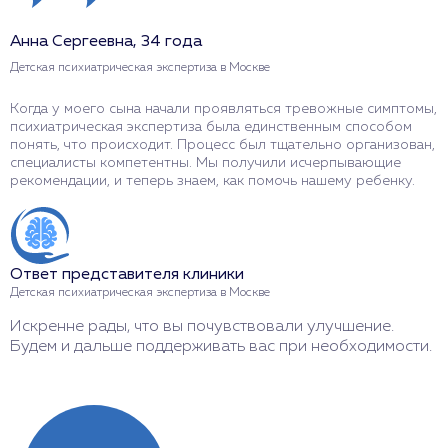
Анна Сергеевна, 34 года
И
Детская психиатрическая экспертиза в Москве
Д
Когда у моего сына начали проявляться тревожные симптомы,
Э
психиатрическая экспертиза была единственным способом
о
понять, что происходит. Процесс был тщательно организован,
у
специалисты компетентны. Мы получили исчерпывающие
д
рекомендации, и теперь знаем, как помочь нашему ребенку.
н
Ответ представителя клиники
О
Детская психиатрическая экспертиза в Москве
Д
Искренне рады, что вы почувствовали улучшение.
С
Будем и дальше поддерживать вас при необходимости.
с