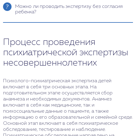
режиме, чтобы минимизировать стресс для
экспертизы, они имеют право обратиться за
Можно ли проводить экспертизу без согласия
ребенка.
пересмотром к другому специалисту, подать
ребенка?
жалобу в медицинское учреждение или
обратиться в суд.
Психиатрическую экспертизу
несовершеннолетнего можно проводить без его
согласия, если это необходимо для его здоровья
Процесс проведения
и безопасности, но всегда при согласии
родителей или опекунов.
психиатрической экспертизы
несовершеннолетних
Психолого-психиатрическая экспертиза детей
включает в себя три основных этапа. На
подготовительном этапе осуществляется сбор
анамнеза и необходимых документов. Анамнез
включает в себя как медицинские, так и
психосоциальные данные о пациенте, а также
информацию о его образовательной и семейной среде.
Основной этап включает в себя психиатрическое
обследование, тестирование и наблюдение.
Психиатрическое обследование направлено на