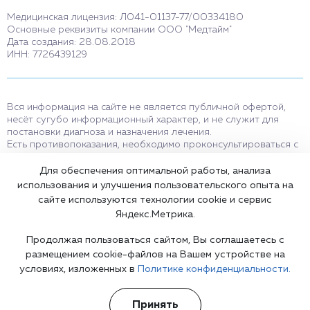
Медицинская лицензия: Л041-01137-77/00334180
Основные реквизиты компании ООО "Медтайм"
Дата создания: 28.08.2018
ИНН: 7726439129
Вся информация на сайте не является публичной офертой,
несёт сугубо информационный характер, и не служит для
постановки диагноза и назначения лечения.
Есть противопоказания, необходимо проконсультироваться с
врачом. Консультационные услуги, оказываемые по телефону,
мессенджерам и в соцсетях носят исключительно
Для обеспечения оптимальной работы, анализа
информационный характер и не являются медицинскими
использования и улучшения пользовательского опыта на
услугами.
сайте используются технологии cookie и сервис
Оставаясь на сайте вы соглашаетесь на использование cookies.
Яндекс.Метрика.
18+
Продолжая пользоваться сайтом, Вы соглашаетесь с
размещением cookie-файлов на Вашем устройстве на
условиях, изложенных в
Политике конфиденциальности.
Карта сайта
Принять
©2002-2026 Клиника доктора Шурова