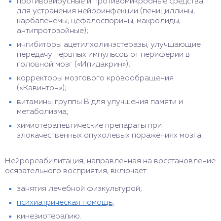
противовирусные и противомикробные средства
для устранения нейроинфекции (пенициллины,
карбапенемы, цефалоспорины, макролиды,
антипротозойные);
ингибиторы ацетилхолинэстеразы, улучшающие
передачу нервных импульсов от периферии в
головной мозг («Ипидакрин»);
корректоры мозгового кровообращения
(«Кавинтон»);
витамины группы В для улучшения памяти и
метаболизма;
химиотерапевтические препараты при
злокачественных опухолевых поражениях мозга.
Нейрореабилитация, направленная на восстановление
осязательного восприятия, включает:
занятия лечебной физкультурой;
психиатрическая помощь
;
кинезиотерапию.