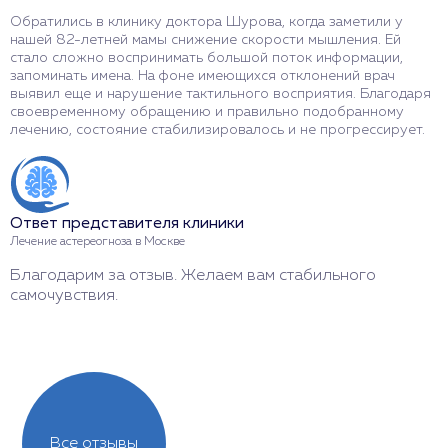
Обратились в клинику доктора Шурова, когда заметили у
И
нашей 82-летней мамы снижение скорости мышления. Ей
я
стало сложно воспринимать большой поток информации,
н
запоминать имена. На фоне имеющихся отклонений врач
т
выявил еще и нарушение тактильного восприятия. Благодаря
у
своевременному обращению и правильно подобранному
О
лечению, состояние стабилизировалось и не прогрессирует.
н
у
Ответ представителя клиники
О
Лечение астереогноза в Москве
Л
Благодарим за отзыв. Желаем вам стабильного
Б
самочувствия.
м
Все отзывы