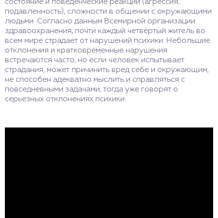
состояние и поведенческие реакции (агрессия,
подавленность), сложности в общении с окружающими
людьми. Согласно данным Всемирной организации
здравоохранения, почти каждый четвертый житель во
всем мире страдает от нарушений психики. Небольшие
отклонения и кратковременные нарушения
встречаются часто, но если человек испытывает
страдания, может причинить вред себе и окружающим,
не способен адекватно мыслить и справляться с
повседневными задачами, тогда уже говорят о
серьезных отклонениях психики.