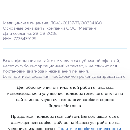
Медицинская лицензия: Л041-01137-77/00334180
Основные реквизиты компании ООО "Медтайм"
Дата создания: 28.08.2018
ИНН: 7726439129
Вся информация на сайте не является публичной офертой,
несёт сугубо информационный характер, и не служит для
постановки диагноза и назначения лечения.
Есть противопоказания, необходимо проконсультироваться с
врачом. Консультационные услуги, оказываемые по телефону,
мессенджерам и в соцсетях носят исключительно
Для обеспечения оптимальной работы, анализа
информационный характер и не являются медицинскими
использования и улучшения пользовательского опыта на
услугами.
сайте используются технологии cookie и сервис
Оставаясь на сайте вы соглашаетесь на использование cookies.
Яндекс.Метрика.
18+
Продолжая пользоваться сайтом, Вы соглашаетесь с
размещением cookie-файлов на Вашем устройстве на
условиях, изложенных в
Политике конфиденциальности.
Карта сайта