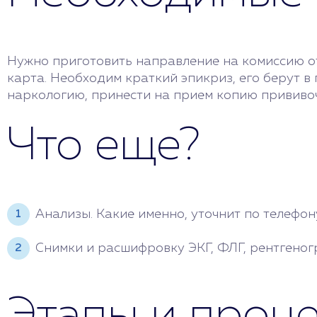
Копия прививочного сертификата.
Нужно приготовить направление на комиссию от
Анализы крови, мочи и кала.
карта. Необходим краткий эпикриз, его берут в
наркологию, принести на прием копию прививо
Снимки и расшифровка ЭКГ, ФЛГ, рент
Что еще?
Анализы. Какие именно, уточнит по телефон
Снимки и расшифровку ЭКГ, ФЛГ, рентгеног
Этапы и проц