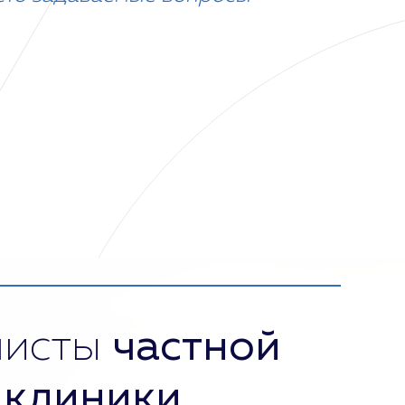
листы
частной
 клиники