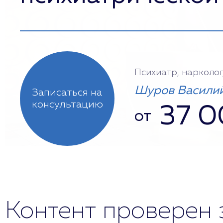
Психиатр, нарколог
Шуров Василий
Записаться на
консультацию
37 
от
Контент проверен 