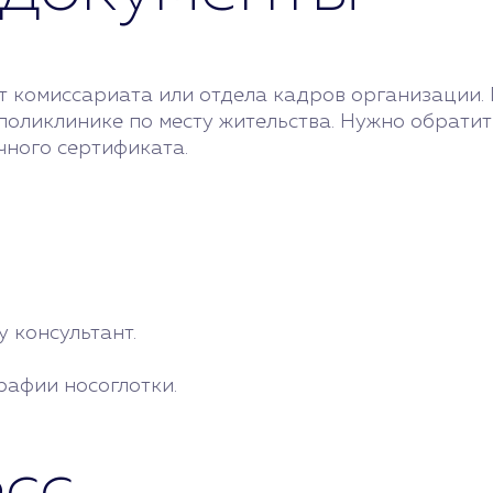
 комиссариата или отдела кадров организации. 
 поликлинике по месту жительства. Нужно обрати
чного сертификата.
генографии носоглотки.
у консультант.
рафии носоглотки.
есс