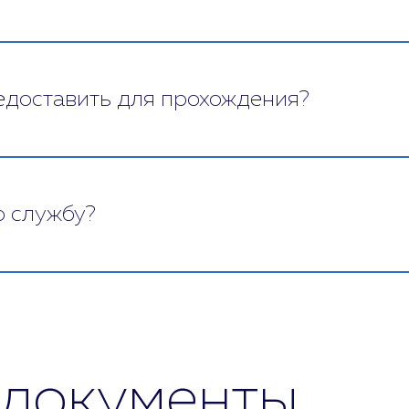
ки пациента. Для этого он наблюдает за ним, де
историю. Кроме того, психиатр должен определит
бы. Врач выясняет, насколько пациент осведомлен
едоставить для прохождения?
.
дела кадров.
ю службу?
есет психиатр, станет ясно, годен ли гражданин к
аются те, кто получили категорию «Д».
есту жительства.
стоянию здоровья. «А» могут служить без ограни
сстройств или предпосылками. В категорию «В» в
испансера, кожно-венерологического диспансера
документы
 на то, будет ли служить человек, и где.