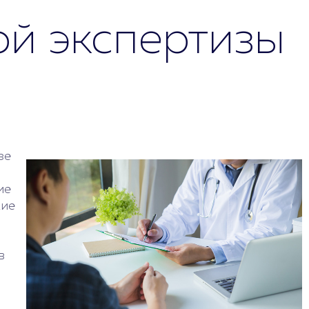
ой экспертизы
зе
ие
кие
в