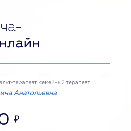
ча-
нлайн
тальт-терапевт, семейный терапевт
ина Анатольевна
0
₽