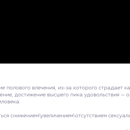
е полового влечения, из-за которого страдает к
ение, достижение высшего пика удовольствия — ор
ловека:
ться снижением\увеличением\отсутствием сексуал