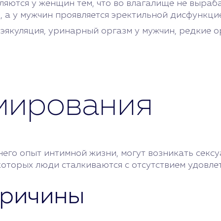
яются у женщин тем, что во влагалище не выраба
 а у мужчин проявляется эректильной дисфункци
якуляция, уринарный оргазм у мужчин, редкие о
мирования
у него опыт интимной жизни, могут возникать сек
а которых люди сталкиваются с отсутствием удов
причины