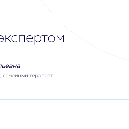
экспертом
льевна
т, семейный терапевт