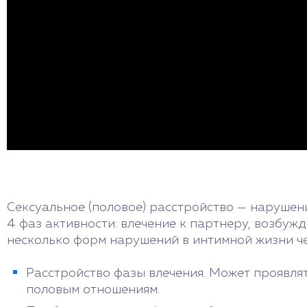
Сексуальное (половое) расстройство — нарушени
4 фаз активности: влечение к партнеру, возбужд
несколько форм нарушений в интимной жизни че
Расстройство фазы влечения. Может проявля
половым отношениям.