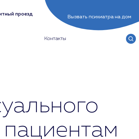
итный проезд
Вызвать психиатра на дом
Контакты
суального
 пациентам