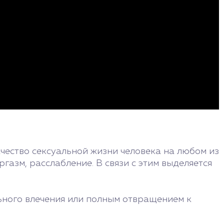
ачество сексуальной жизни человека на любом из
газм, расслабление. В связи с этим выделяется
ьного влечения или полным отвращением к