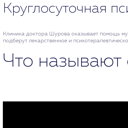
Круглосуточная п
Клиника доктора Шурова оказывает помощь муж
подберут лекарственное и психотерапевтическо
Что называют