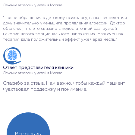
Лечение агрессии у детей в Москве
Л
“После обращения к детскому психологу, наша шестилетняя
“
дочь значительно уменьшила проявления агрессии. Доктор
с
объяснил, что это связано с недостаточной разгрузкой
К
накопившегося эмоционального напряжения. Назначенная
с
терапия дала положительный эффект уже через месяц.”
п
с
Ответ представителя клиники
О
Лечение агрессии у детей в Москве
Л
Спасибо за отзыв. Нам важно, чтобы каждый пациент
И
чувствовал поддержку и понимание.
л
Все отзывы