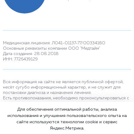
Медицинская лицензия: Л041-01137-77/00334180
Основные реквизиты компании ООО "Медтайм"
Дата создания: 28.08.2018
ИНН: 7726439129
Вся информация на сайте не является публичной офертой,
несёт сугубо информационный характер, и не служит для
постановки диагноза и назначения лечения.
Есть противопоказания, необходимо проконсультироваться с
врачом. Консультационные услуги, оказываемые по телефону,
мессенджерам и в соцсетях носят исключительно
Для обеспечения оптимальной работы, анализа
информационный характер и не являются медицинскими
использования и улучшения пользовательского опыта на
услугами.
сайте используются технологии cookie и сервис
Оставаясь на сайте вы соглашаетесь на использование cookies.
Яндекс.Метрика.
18+