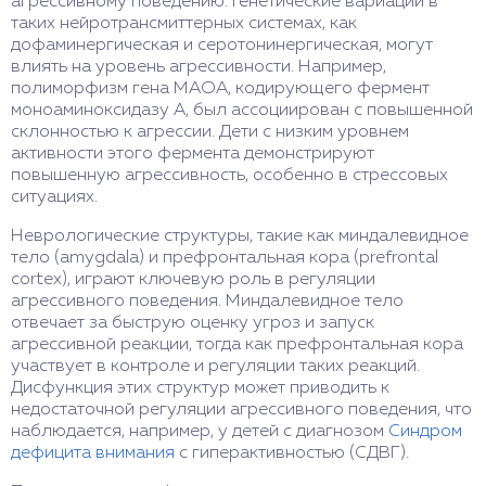
агрессивному поведению. Генетические вариации в
таких нейротрансмиттерных системах, как
дофаминергическая и серотонинергическая, могут
влиять на уровень агрессивности. Например,
полиморфизм гена MAOA, кодирующего фермент
моноаминоксидазу А, был ассоциирован с повышенной
склонностью к агрессии. Дети с низким уровнем
активности этого фермента демонстрируют
повышенную агрессивность, особенно в стрессовых
ситуациях.
Неврологические структуры, такие как миндалевидное
тело (amygdala) и префронтальная кора (prefrontal
cortex), играют ключевую роль в регуляции
агрессивного поведения. Миндалевидное тело
отвечает за быструю оценку угроз и запуск
агрессивной реакции, тогда как префронтальная кора
участвует в контроле и регуляции таких реакций.
Дисфункция этих структур может приводить к
недостаточной регуляции агрессивного поведения, что
наблюдается, например, у детей с диагнозом
Синдром
дефицита внимания
с гиперактивностью (СДВГ).