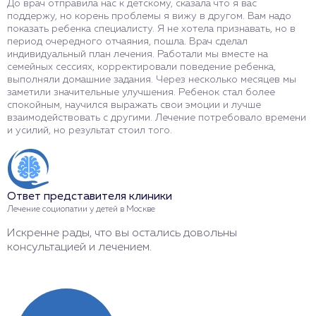
До врач отправила нас к детскому, сказала что я вас
с
поддержу, но корень проблемы я вижу в другом. Вам надо
Б
показать ребенка специалисту. Я не хотела признавать, но в
д
период очередного отчаяния, пошла. Врач сделал
ч
индивидуальный план лечения. Работали мы вместе на
б
семейных сессиях, корректировали поведение ребенка,
н
выполняли домашние задания. Через несколько месяцев мы
заметили значительные улучшения. Ребенок стал более
спокойным, научился выражать свои эмоции и лучше
взаимодействовать с другими. Лечение потребовало времени
и усилий, но результат стоил того.
О
Л
Б
м
Ответ представителя клиники
Лечение социопатии у детей в Москве
Искренне рады, что вы остались довольны
консультацией и лечением.