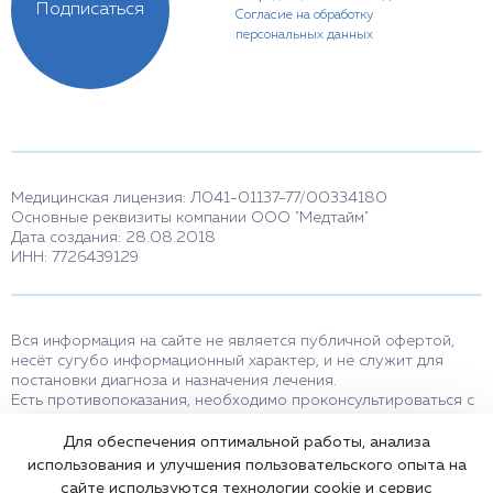
Подписаться
Согласие на обработку
персональных данных
Медицинская лицензия: Л041-01137-77/00334180
Основные реквизиты компании ООО "Медтайм"
Дата создания: 28.08.2018
ИНН: 7726439129
Вся информация на сайте не является публичной офертой,
несёт сугубо информационный характер, и не служит для
постановки диагноза и назначения лечения.
Есть противопоказания, необходимо проконсультироваться с
врачом. Консультационные услуги, оказываемые по телефону,
мессенджерам и в соцсетях носят исключительно
Для обеспечения оптимальной работы, анализа
информационный характер и не являются медицинскими
использования и улучшения пользовательского опыта на
услугами.
сайте используются технологии cookie и сервис