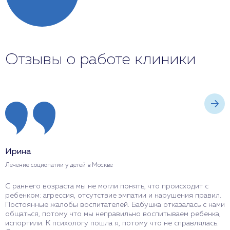
Отзывы о работе клиники
Ирина
Е
Лечение социопатии у детей в Москве
Л
С раннего возраста мы не могли понять, что происходит с
К
ребенком: агрессия, отсутствие эмпатии и нарушения правил.
б
Постоянные жалобы воспитателей. Бабушка отказалась с нами
п
общаться, потому что мы неправильно воспитываем ребенка,
о
испортили. К психологу пошла я, потому что не справлялась.
н