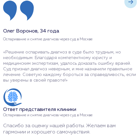
Олег Воронов, 34 года
И
Оспаривание и снятие диагноза через суд в Москве
О
«Решение оспаривать диагноз в суде было трудным, но
«
необходимым. Благодаря компетентному юристу и
б
медицинским экспертизам, удалось доказать ошибку врачей.
к
Суд признал диагноз неверным, и мне назначили правильное
п
лечение. Советую каждому бороться за справедливость, если
Т
вы уверены в своей правоте!»
п
Ответ представителя клиники
О
Оспаривание и снятие диагноза через суд в Москве
О
Спасибо за оценку нашей работы. Желаем вам
Б
гармонии и хорошего самочувствия.