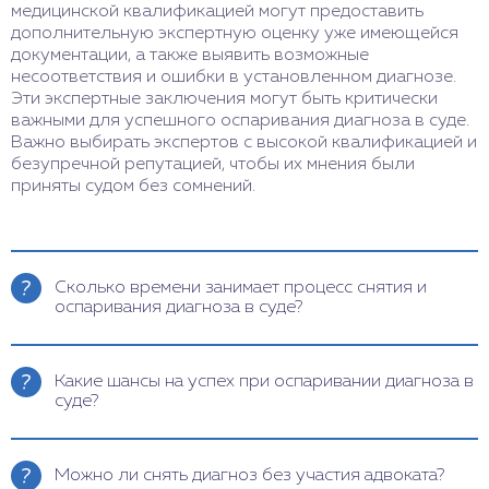
медицинской квалификацией могут предоставить
дополнительную экспертную оценку уже имеющейся
документации, а также выявить возможные
несоответствия и ошибки в установленном диагнозе.
Эти экспертные заключения могут быть критически
важными для успешного оспаривания диагноза в суде.
Важно выбирать экспертов с высокой квалификацией и
безупречной репутацией, чтобы их мнения были
приняты судом без сомнений.
Сколько времени занимает процесс снятия и
оспаривания диагноза в суде?
Процесс может занимать от нескольких месяцев
до нескольких лет. Первый этап — сбор
Какие шансы на успех при оспаривании диагноза в
доказательств, также необходимы медицинские
суде?
заключения от независимых экспертов. Подача
иска может занять несколько недель, первичное
Шансы зависят от качества доказательств,
слушание — 3-6 месяцев. Окончательное
профессионализма адвокатов и экспертов. По
Можно ли снять диагноз без участия адвоката?
решение может затянуться на 1-2 года.
словам адвоката Алексея Борисова, успешны