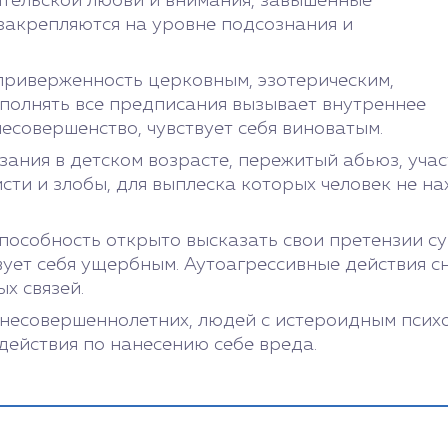
дительской любви и внимания, завышенные
 закрепляются на уровне подсознания и
.
приверженность церковным, эзотерическим,
полнять все предписания вызывает внутреннее
есовершенство, чувствует себя виноватым.
ания в детском возрасте, пережитый абьюз, учас
ти и злобы, для выплеска которых человек не на
способность открыто высказать свои претензии су
ствует себя ущербным. Аутоагрессивные действия
х связей.
 несовершеннолетних, людей с истероидным пси
ействия по нанесению себе вреда.