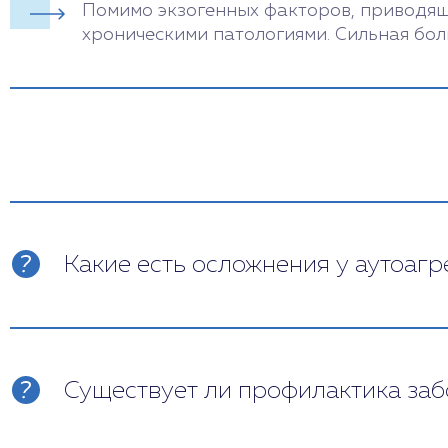
Помимо экзогенных факторов, приводящи
хроническими патологиями. Сильная бол
Какие есть осложнения у аутоагр
Саморазрушающие действия могут привест
инфицирование мягких тканей вследств
Существует ли профилактика заб
переломы конечностей, растяжения и р
алкогольная интоксикация, наркотичес