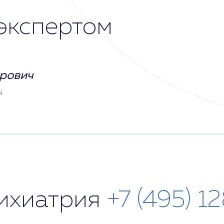
экспертом
рович
ч
сихиатрия
+7 (495) 1