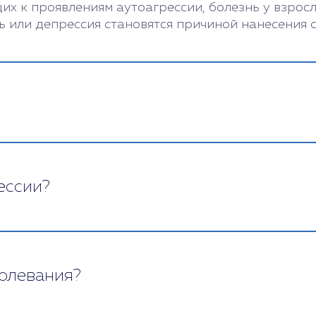
х к проявлениям аутоагрессии, болезнь у взрос
ь или депрессия становятся причиной нанесения с
ессии?
и к негативным последствиям:
ие порезов и колющих травм, сепсис;
олевания?
азрыв связок;
кая ломка, передозировка;