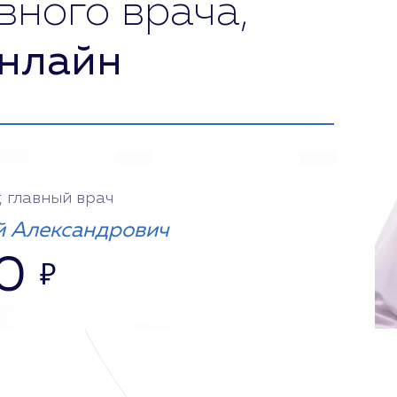
вного врача,
нлайн
, главный врач
 Александрович
0
₽