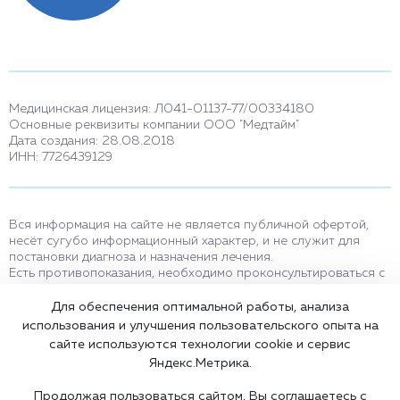
Медицинская лицензия: Л041-01137-77/00334180
Основные реквизиты компании ООО "Медтайм"
Дата создания: 28.08.2018
ИНН: 7726439129
Вся информация на сайте не является публичной офертой,
несёт сугубо информационный характер, и не служит для
постановки диагноза и назначения лечения.
Есть противопоказания, необходимо проконсультироваться с
врачом. Консультационные услуги, оказываемые по телефону,
мессенджерам и в соцсетях носят исключительно
Для обеспечения оптимальной работы, анализа
информационный характер и не являются медицинскими
использования и улучшения пользовательского опыта на
услугами.
сайте используются технологии cookie и сервис
Оставаясь на сайте вы соглашаетесь на использование cookies.
Яндекс.Метрика.
18+
Продолжая пользоваться сайтом, Вы соглашаетесь с