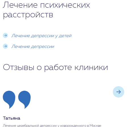
Лечение психических
Важно, чтобы центр предлагал индивидуальный
подход к каждому пациенту и поддержку на всех
расстройств
этапах лечения и реабилитации.
Лечение депрессии у детей
Лечение депрессии
Отзывы о работе клиники
Татьяна
И
Лечение церебральной депрессии у новорожденного в Москве
Л