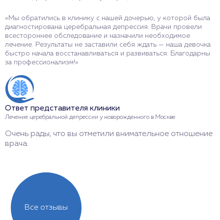
«Мы обратились в клинику с нашей дочерью, у которой была
«
диагностирована церебральная депрессия. Врачи провели
д
всестороннее обследование и назначили необходимое
э
лечение. Результаты не заставили себя ждать — наша девочка
н
быстро начала восстанавливаться и развиваться. Благодарны
х
за профессионализм!»
О
Ответ представителя клиники
Л
Лечение церебральной депрессии у новорожденного в Москве
С
Очень рады, что вы отметили внимательное отношение
с
врача.
Все отзывы