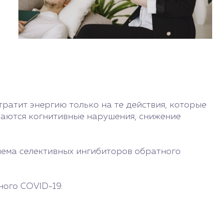
я
ратит энергию только на те действия, которые
чаются когнитивные нарушения, снижение
иема селективных ингибиторов обратного
ного COVID-19.