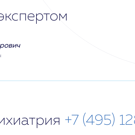
экспертом
рович
ч
сихиатрия
+7 (495) 1