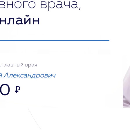
вного врача,
нлайн
, главный врач
 Александрович
00
₽