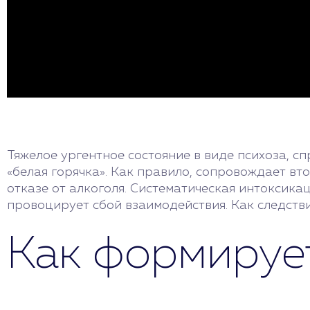
Тяжелое ургентное состояние в виде психоза, 
«белая горячка». Как правило, сопровождает в
отказе от алкоголя. Систематическая интоксика
провоцирует сбой взаимодействия. Как следстви
Как формируе