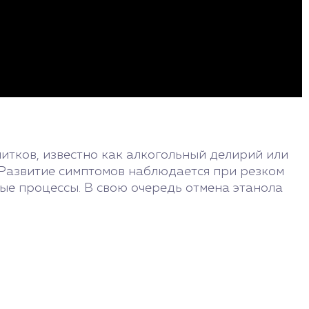
итков, известно как алкогольный делирий или
. Развитие симптомов наблюдается при резком
ные процессы. В свою очередь отмена этанола