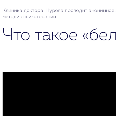
Клиника доктора Шурова проводит анонимное л
методик психотерапии.
Что такое «бе