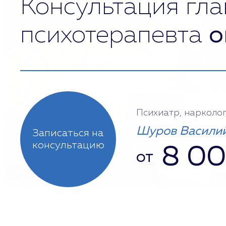
Консультация гла
психотерапевта
о
Психиатр, нарколог
Шуров Василий
Записаться на
консультацию
8 0
от