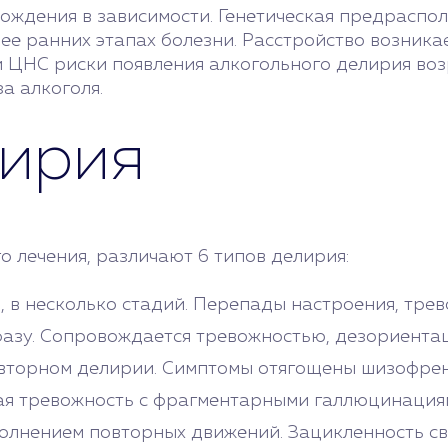
хождения в зависимости. Генетическая предраспо
ее ранних этапах болезни. Расстройство возника
 ЦНС риски появления алкогольного делирия воз
а алкоголя.
ирия
 лечения, различают 6 типов делирия:
, в несколько стадий. Перепады настроения, тре
азу. Сопровождается тревожностью, дезориентац
вторном делирии. Симптомы отягощены шизофрен
ая тревожность с фрагментарными галлюцинация
нением повторных движений. Зацикленность свя