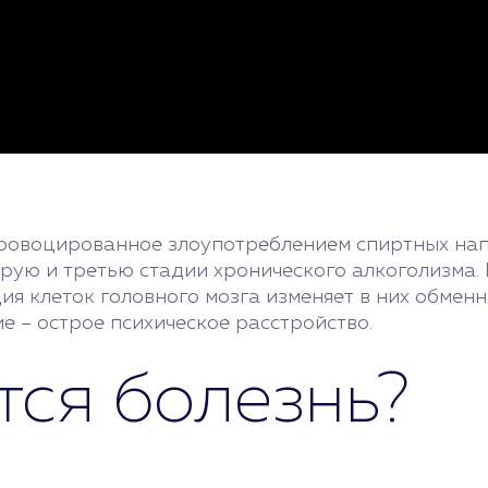
спровоцированное злоупотреблением спиртных нап
торую и третью стадии хронического алкоголизма
ция клеток головного мозга изменяет в них обмен
е – острое психическое расстройство.
тся болезнь?