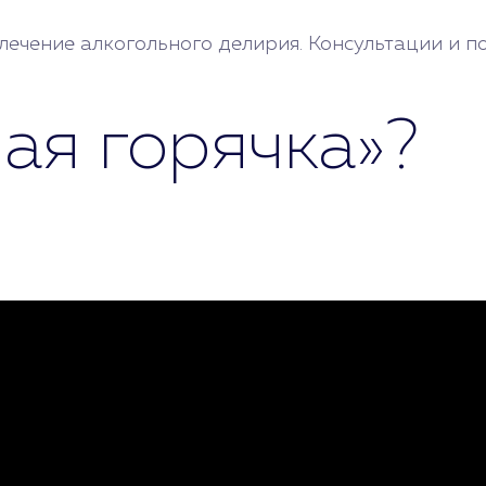
ечение алкогольного делирия. Консультации и п
лая горячка»?