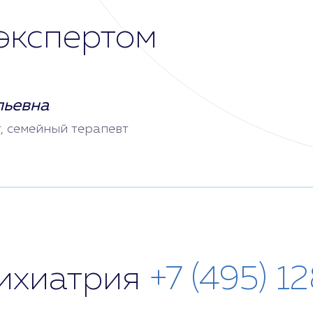
экспертом
льевна
т, семейный терапевт
сихиатрия
+7 (495) 1