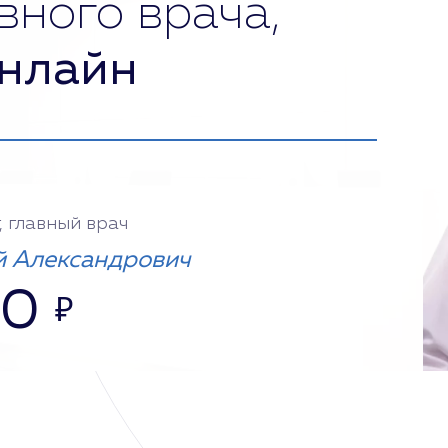
вного врача,
нлайн
, главный врач
 Александрович
00
₽