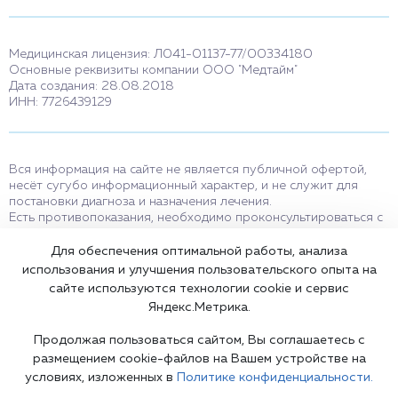
Медицинская лицензия: Л041-01137-77/00334180
Основные реквизиты компании ООО "Медтайм"
Дата создания: 28.08.2018
ИНН: 7726439129
Вся информация на сайте не является публичной офертой,
несёт сугубо информационный характер, и не служит для
постановки диагноза и назначения лечения.
Есть противопоказания, необходимо проконсультироваться с
врачом. Консультационные услуги, оказываемые по телефону,
мессенджерам и в соцсетях носят исключительно
Для обеспечения оптимальной работы, анализа
информационный характер и не являются медицинскими
использования и улучшения пользовательского опыта на
услугами.
сайте используются технологии cookie и сервис
Оставаясь на сайте вы соглашаетесь на использование cookies.
Яндекс.Метрика.
18+
Продолжая пользоваться сайтом, Вы соглашаетесь с
размещением cookie-файлов на Вашем устройстве на
условиях, изложенных в
Политике конфиденциальности.
Карта сайта