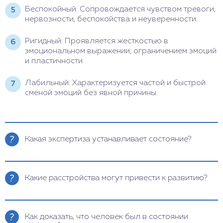
Беспокойный. Сопровождается чувством тревоги,
нервозности, беспокойства и неуверенности.
Ригидный. Проявляется жесткостью в
эмоциональном выражении, ограничением эмоций
и пластичности.
Лабильный. Характеризуется частой и быстрой
сменой эмоций без явной причины.
Какая экспертиза устанавливает состояние?
Процедура проводится психиатрами или
специалистами в области психиатрической
Какие расстройства могут привести к развитию?
экспертизы.
У такого исследования несколько названий, в
Аффект не ограничивается только агрессией.
зависимости от участвующих специалистов и
Разные заболевания вызывают разную реакцию.
Как доказать, что человек был в состоянии
цели. Чаще всего встречаются термины:
Так, депрессивные расстройства характеризуются