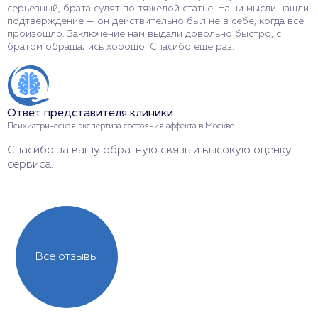
серьезный, брата судят по тяжелой статье. Наши мысли нашли
б
подтверждение — он действительно был не в себе, когда все
д
произошло. Заключение нам выдали довольно быстро, с
п
братом обращались хорошо. Спасибо еще раз.
к
з
Ответ представителя клиники
О
Психиатрическая экспертиза состояния аффекта в Москве
П
Спасибо за вашу обратную связь и высокую оценку
Б
сервиса.
Все отзывы