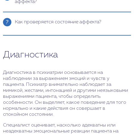
аффекта?
психиатрическая экспертиза аффекта,
пониженным настроением, грустью и отсутствием
интереса к жизни. Биполярное аффективное
психолого-психиатрическая,
Требуется экспертное заключение. Оно станет
расстройство проявляется чередующимися
главным доказательством. Чтобы обосновать
судебно-психиатрическая.
Как проверяется состояние аффекта?
эпизодами эйфории и депрессии. Тревожные
экспертизу и добиться объективного результата,
расстройства связаны с чувством паранойи и
нужно предоставить все возможные материалы.
нервозности. Шизофрения иногда тоже
Врач-психиатр наблюдает за мимикой, тоном,
Это могут быть фотографии и запись с камеры,
сопровождается нарушениями в эмоциональной
интонацией и жестами пациента. Он также
свидетельские показания, медицинские
сфере, включая аффективные реакции.
оценивает соответствует ли эмоциональная
документы.
Диагностика
реакция ситуации. Иногда эксперт использует
Только эксперт с опытом и профессиональными
шкалы оценки интенсивности аффекта.
знаниями может точно ответить, был ли человек в
Точность и достоверность заключения зависят от
состоянии аффекта.
Диагностика в психиатрии основывается на
профессионализма, компетентности и опыта
наблюдении за выражением эмоций и чувств у
проводящего экспертизу специалиста-психиатра.
пациента. Психиатр внимательно наблюдает за
Наши врачи обладают этими характеристиками.
мимикой, жестами, интонацией и другими неязыковыми
выражениями пациента, чтобы определить
особенности. Он выделяет, какое поведение для того
нормально и какие действия он совершает в
спокойном состоянии.
Специалист оценивает, насколько адекватны или
неадекватны эмоциональные реакции пациента на