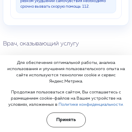
резком ухудшении самочувствия необходимо
срочно вызвать скорую помощь: 112.
Врач, оказывающий услугу
Гладышев Виталий Николаевич
Для обеспечения оптимальной работы, анализа
Врач-психиатр
использования и улучшения пользовательского опыта на
сайте используются технологии cookie и сервис
Яндекс.Метрика.
Профессиональная подготовка
Продолжая пользоваться сайтом, Вы соглашаетесь с
Высшее медицинское образование. Магистерская программа
размещением cookie-файлов на Вашем устройстве на
"Психологическое благополучие". Регулярное повышение
условиях, изложенных в
Политике конфиденциальности.
квалификации и клиническая практика.
Формат работы
Принять
Очный приём
Выезд врача на дом
Рекомендации по дальнейшим шагам