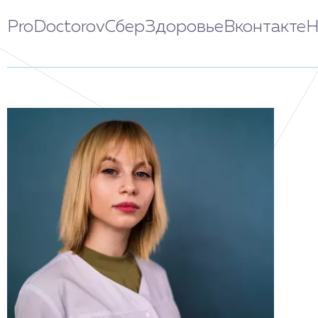
ProDoctorov
СберЗдоровье
Вконтакте
Н