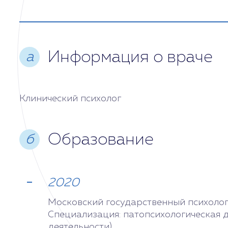
Среда
Сегодня
Четверг
Информация о враче
а
Пятница
Клинический психолог
Суббота
Образование
б
Воскресенье
2020
Московский государственный психолого
Специализация: патопсихологическая д
деятельности).