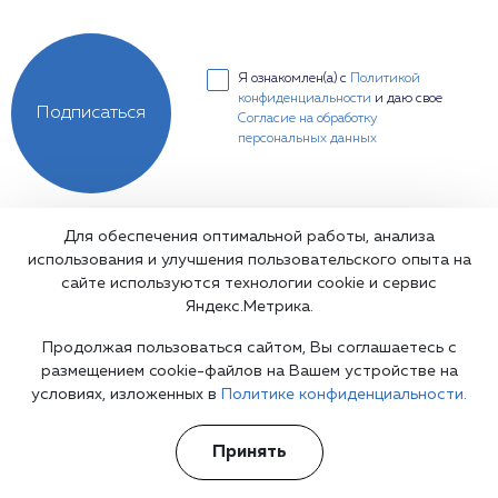
Я ознакомлен(а) с
Политикой
конфиденциальности
и даю свое
Подписаться
Согласие на обработку
персональных данных
Для обеспечения оптимальной работы, анализа
использования и улучшения пользовательского опыта на
сайте используются технологии cookie и сервис
Медицинская лицензия: Л041-01137-77/00334180
Яндекс.Метрика.
Основные реквизиты компании ООО "Медтайм"
Дата создания: 28.08.2018
Продолжая пользоваться сайтом, Вы соглашаетесь с
ИНН: 7726439129
размещением cookie-файлов на Вашем устройстве на
условиях, изложенных в
Политике конфиденциальности.
Вся информация на сайте не является публичной офертой,
Принять
несёт сугубо информационный характер, и не служит для
постановки диагноза и назначения лечения.