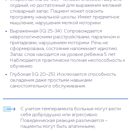
небольшой запас слов и не владеют
скудный, но достаточный для выражения желаний
грамматикой. У них возникают сложности в
словарный запас. Пациент может освоить
усвоении нового материала и бытовых
программу начальной школы. Имеет предметное
навыков. Им требуется постоянный уход.
мышление, нарушения мелкой моторики.
Идиотия. Человек не способен овладеть
Выраженная (IQ 25-34). Сопровождается
членораздельной речью, не может
неврологическими расстройствами, параличом и
воспринимать речь посторонних. Реакция на
припадками, нарушением моторики. Речь не
раздражители проявляется в виде плача,
сформирована, состояние напоминает идиотию.
аутоагрессии и агрессии. Возникают
Запас слов находится на уровне ребенка 5 лет.
сложности с передвижением. Пациентам
Наблюдается практически полная неспособность к
требуется непрерывный контроль.
обучению.
Глубокая (IQ 20-25). Исключается способность
овладения даже простыми навыками
самостоятельного обслуживания.
С учетом темперамента больные могут вести
себя добродушно или агрессивно.
Поведенческая реакция различается –
пациенты могут быть апатичными,