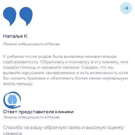
Наталья К.
С
Лечение имбецильности в Москве
Л
У ребенка после родов была выявлена незначительная
П
слаборазвитость. Обратилась к психиатру в эту клинику, мне
о
оказали помощь и назначили лечение. Сказали, что мы
т
выявили нарушения своевременно и есть возможность хотя
с
бы снизить признаки и обеспечить более менее нормальную
п
жизнь малышу.
О
Ответ представителя клиники
Л
Лечение имбецильности в Москве
С
Спасибо за вашу обратную связь и высокую оценку
н
сервиса.