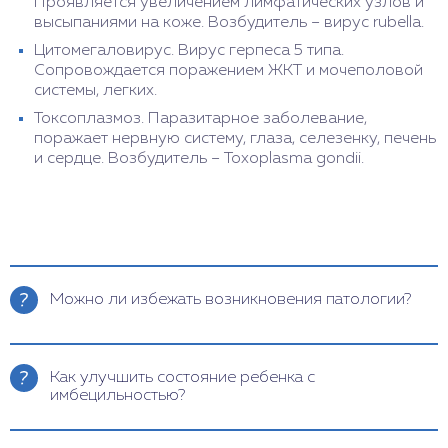
Проявляется увеличением лимфатических узлов и
высыпаниями на коже. Возбудитель – вирус rubella.
Цитомегаловирус. Вирус герпеса 5 типа.
Сопровождается поражением ЖКТ и мочеполовой
системы, легких.
Токсоплазмоз. Паразитарное заболевание,
поражает нервную систему, глаза, селезенку, печень
и сердце. Возбудитель – Toxoplasma gondii.
Можно ли избежать возникновения патологии?
Чтобы предупредить рождение ребенка с
имбецильностью, рекомендовано заранее
Как улучшить состояние ребенка с
планировать беременность и проходить
имбецильностью?
предварительные исследования. На ранних
сроках следует проводить скрининг для
Полностью вылечить имбецильность не
своевременного выявления патологии. Во время