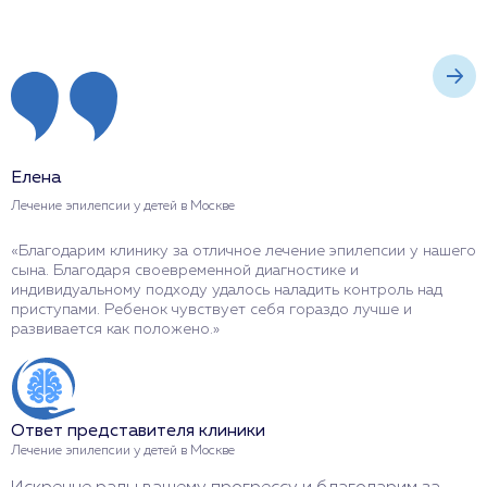
Елена
А
Лечение эпилепсии у детей в Москве
Л
«Благодарим клинику за отличное лечение эпилепсии у нашего
«
сына. Благодаря своевременной диагностике и
к
индивидуальному подходу удалось наладить контроль над
п
приступами. Ребенок чувствует себя гораздо лучше и
ч
развивается как положено.»
м
Ответ представителя клиники
О
Лечение эпилепсии у детей в Москве
Л