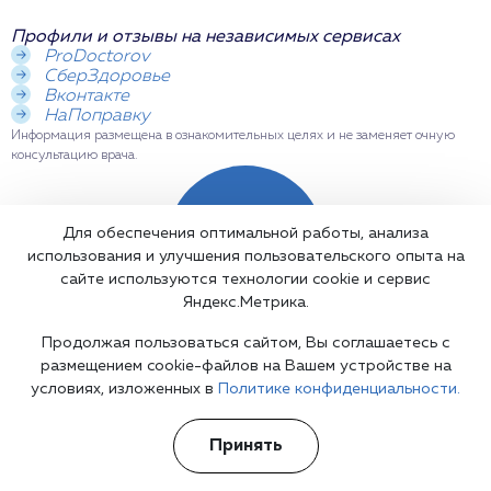
Профили и отзывы на независимых сервисах
ProDoctorov
СберЗдоровье
Вконтакте
НаПоправку
Информация размещена в ознакомительных целях и не заменяет очную
консультацию врача.
Вызвать
Для обеспечения оптимальной работы, анализа
врача
использования и улучшения пользовательского опыта на
сайте используются технологии cookie и сервис
Яндекс.Метрика.
Продолжая пользоваться сайтом, Вы соглашаетесь с
размещением cookie-файлов на Вашем устройстве на
Кейс об услуге
условиях, изложенных в
Политике конфиденциальности.
Пациент обратился с жалобами на
Принять
повторяющиеся судорожные приступы.