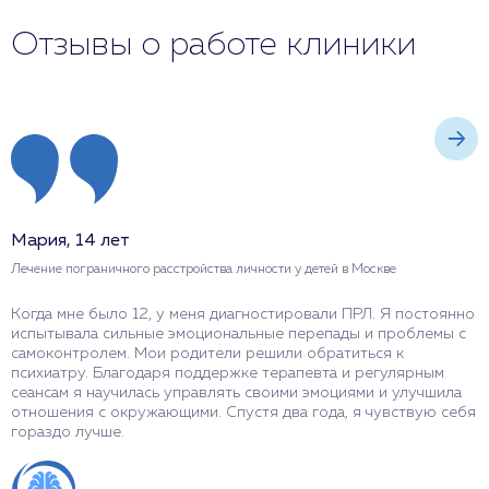
Отзывы о работе клиники
Мария, 14 лет
А
Лечение пограничного расстройства личности у детей в Москве
Л
Когда мне было 12, у меня диагностировали ПРЛ. Я постоянно
В
испытывала сильные эмоциональные перепады и проблемы с
п
самоконтролем. Мои родители решили обратиться к
к
психиатру. Благодаря поддержке терапевта и регулярным
п
сеансам я научилась управлять своими эмоциями и улучшила
м
отношения с окружающими. Спустя два года, я чувствую себя
в
гораздо лучше.