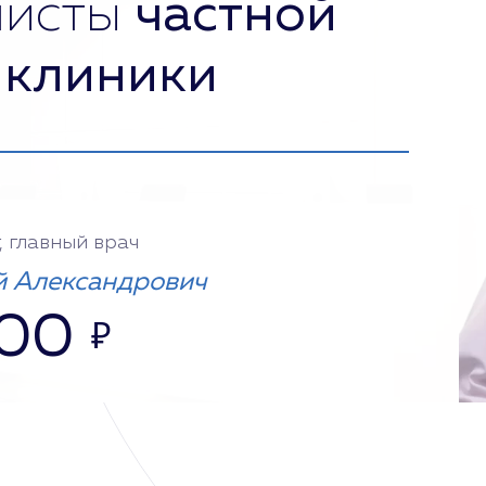
листы
частной
 клиники
, главный врач
 Александрович
000
₽