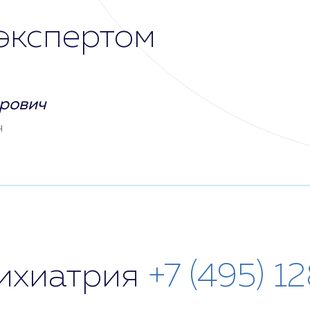
экспертом
рович
ч
сихиатрия
+7 (495) 1