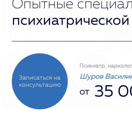
Опытные специа
психиатрической
Психиатр, нарколог
Шуров Василий
Записаться на
консультацию
35 
от