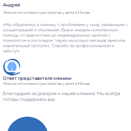
Андрей
Т
Лечение когнитивного расстройства у детей в Москве
Л
«Мы обратились в клинику с проблемами у сына, связанными с
«
концентрацией и обучением. Врачи оказали комплексную
н
помощь: от диагностики до индивидуальных занятий с
К
психологом и логопедом. Через несколько месяцев заметили
к
значительный прогресс. Спасибо за профессионализм и
с
заботу!»
с
Ответ представителя клиники
О
Лечение когнитивного расстройства у детей в Москве
Л
Благодарим за доверие к нашей клинике. Мы всегда
С
готовы поддержать вас.
г