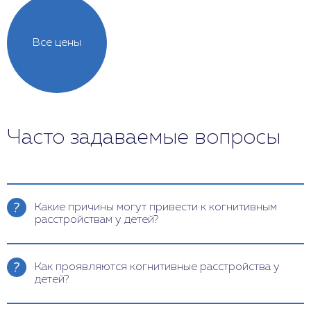
Все цены
Часто задаваемые вопросы
Какие причины могут привести к когнитивным
расстройствам у детей?
Причины разнообразны и включают генетические
факторы, такие как синдром Дауна, инфекционные
Как проявляются когнитивные расстройства у
болезни, перенесенные матерью во время
детей?
беременности, например, токсоплазмоз или
краснуха. Перинатальные факторы, такие как
Симптомы зависят от степени тяжести нарушения.