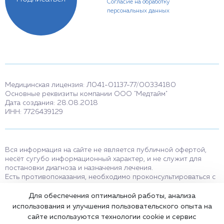
Согласие на обработку
персональных данных
Медицинская лицензия: Л041-01137-77/00334180
Основные реквизиты компании ООО "Медтайм"
Дата создания: 28.08.2018
ИНН: 7726439129
Вся информация на сайте не является публичной офертой,
несёт сугубо информационный характер, и не служит для
постановки диагноза и назначения лечения.
Есть противопоказания, необходимо проконсультироваться с
врачом. Консультационные услуги, оказываемые по телефону,
мессенджерам и в соцсетях носят исключительно
Для обеспечения оптимальной работы, анализа
информационный характер и не являются медицинскими
использования и улучшения пользовательского опыта на
услугами.
сайте используются технологии cookie и сервис
Оставаясь на сайте вы соглашаетесь на использование cookies.