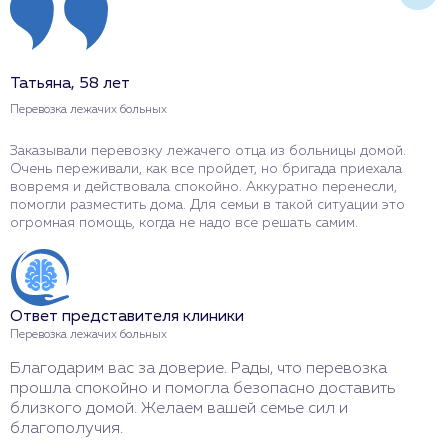
Татьяна, 58 лет
М
Перевозка лежачих больных
П
Заказывали перевозку лежачего отца из больницы домой.
Н
Очень переживали, как все пройдет, но бригада приехала
в
вовремя и действовала спокойно. Аккуратно перенесли,
с
помогли разместить дома. Для семьи в такой ситуации это
р
огромная помощь, когда не надо все решать самим.
т
Ответ представителя клиники
О
Перевозка лежачих больных
П
Благодарим вас за доверие. Рады, что перевозка
С
прошла спокойно и помогла безопасно доставить
т
близкого домой. Желаем вашей семье сил и
с
благополучия.
к