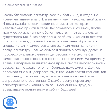
Лечение депрессии в Москве
С
Очень благодарна психиатрической больнице, и отдельно
Д
моему лечащему врачу! Вы вернули меня к нормальной жизни.
п
Иногда судьба готовит такие сюрпризы, от которых
ф
невозможно прийти в себя. Так случилось и со мной, после
в
трагических жизненных обстоятельств, я потеряла смысл
н
существования, была подавлена, разбита, и конечно все это
д
повлияло мое здоровье. Сын уговорил меня обратится к
н
специалистам, и самостоятельно записал меня на прием к
п
врачу-психиатру. Только сейчас я понимаю, что нуждалась в
п
профессиональном лечении депрессии, и не смогла бы
о
самостоятельно справится со своим состоянием. На приеме у
р
врача, я впервые за длительное время смогла выговориться и
н
раскрыться, сказать то, о чем боялась даже думать. Доктор
б
прописал мне антидепрессанты, и назначил время сеансов, так
п
потихоньку, шаг за шагом, я смогла полностью выйти из
п
депрессивного состояния. Спасибо всему персоналу
п
психиатрической клиники за ваш неоценимый труд, вы
с
возвращаете людям веру в себя и будущее!
л