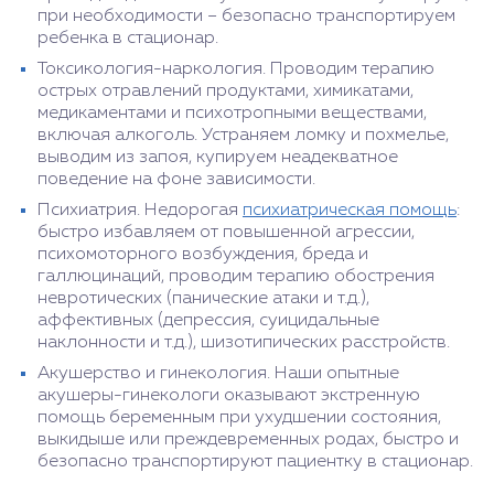
при необходимости – безопасно транспортируем
ребенка в стационар.
Токсикология-наркология. Проводим терапию
острых отравлений продуктами, химикатами,
медикаментами и психотропными веществами,
включая алкоголь. Устраняем ломку и похмелье,
выводим из запоя, купируем неадекватное
поведение на фоне зависимости.
Психиатрия. Недорогая
психиатрическая помощь
:
быстро избавляем от повышенной агрессии,
психомоторного возбуждения, бреда и
галлюцинаций, проводим терапию обострения
невротических (панические атаки и т.д.),
аффективных (депрессия, суицидальные
наклонности и т.д.), шизотипических расстройств.
Акушерство и гинекология. Наши опытные
акушеры-гинекологи оказывают экстренную
помощь беременным при ухудшении состояния,
выкидыше или преждевременных родах, быстро и
безопасно транспортируют пациентку в стационар.