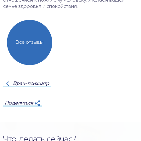
отношением к пожилому человеку. Желаем вашей
с
семье здоровья и спокойствия.
Все отзывы
Врач-психиатр
Поделиться
Что делать сейчас?