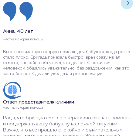
Анна, 40 лет
Д
Частная скорая помощь
Ч
Вызывали частную скорую помощь для бабушки, когда резко
О
стало плохо. Бригада приехала быстро, врач сразу начал
д
осмотр, спокойно объяснял, что делает. С пожилым
р
человеком общались уважительно, без раздражения, как это
р
часто бывает. Сделали укол, дали рекомендации.
с
Ответ представителя клиники
О
Частная скорая помощь
Ч
Рады, что бригада смогла оперативно оказать помощь
Б
и поддержать вашу бабушку в сложной ситуации.
с
Важно, что всё прошло спокойно и с внимательным
д