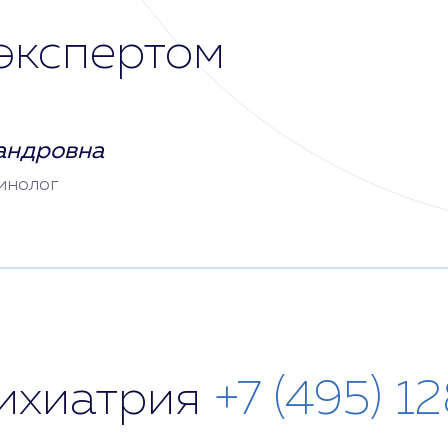
экспертом
андровна
инолог
сихиатрия
+7 (495) 1