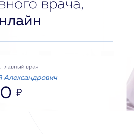
вного врача,
нлайн
, главный врач
 Александрович
00
₽