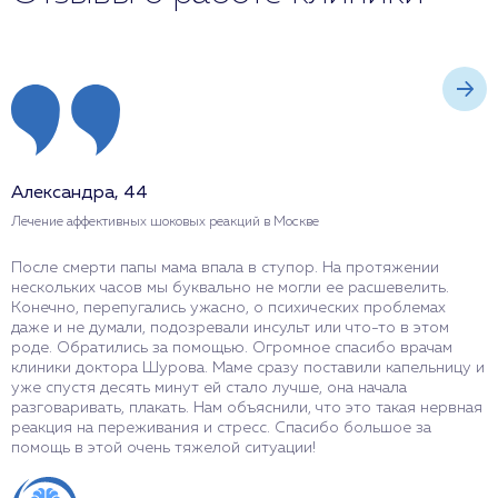
Александра, 44
И
Лечение аффективных шоковых реакций в Москве
Л
После смерти папы мама впала в ступор. На протяжении
С
нескольких часов мы буквально не могли ее расшевелить.
р
Конечно, перепугались ужасно, о психических проблемах
х
даже и не думали, подозревали инсульт или что-то в этом
ч
роде. Обратились за помощью. Огромное спасибо врачам
з
клиники доктора Шурова. Маме сразу поставили капельницу и
М
уже спустя десять минут ей стало лучше, она начала
к
разговаривать, плакать. Нам объяснили, что это такая нервная
к
реакция на переживания и стресс. Спасибо большое за
п
помощь в этой очень тяжелой ситуации!
г