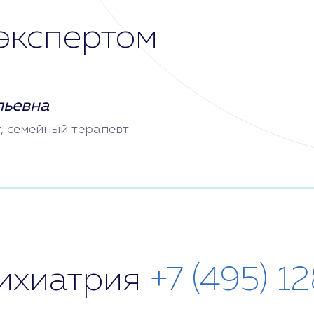
экспертом
льевна
т, семейный терапевт
сихиатрия
+7 (495) 1