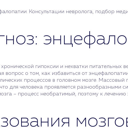
фалопатии. Консультации невролога, подбор мед
агноз: энцефал
 хронической гипоксии и нехватки питательных в
ая вопрос о том, как избавиться от энцефалопати
лических процессов в головном мозге. Массовый 
то для человека проявляется разнообразными сим
мозга – процесс необратимый, поэтому к лечению
зования мозго