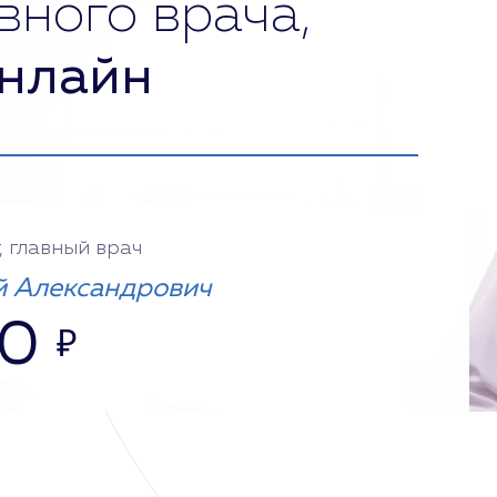
вного врача,
нлайн
, главный врач
 Александрович
00
₽