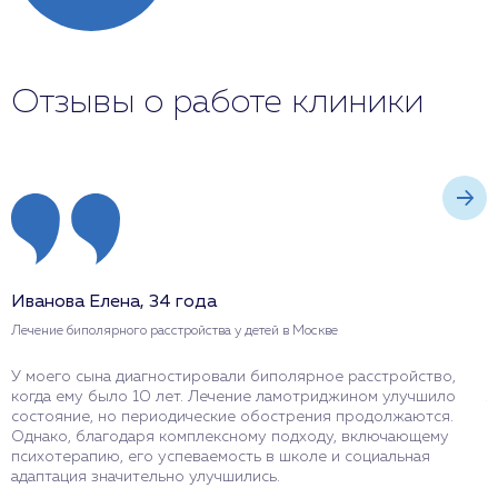
Отзывы о работе клиники
Иванова Елена, 34 года
П
Лечение биполярного расстройства у детей в Москве
Л
У моего сына диагностировали биполярное расстройство,
М
когда ему было 10 лет. Лечение ламотриджином улучшило
л
состояние, но периодические обострения продолжаются.
п
Однако, благодаря комплексному подходу, включающему
М
психотерапию, его успеваемость в школе и социальная
п
адаптация значительно улучшились.
д