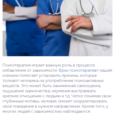
Психотерапия играет важную роль в процессе
избавления от зависимости.
Врач психотерапевт
нашей
клиники помогает установить причины, которые
толкают человека на употребление психоактивных
веществ. Это может быть заниженная самооценка,
ощущение одиночества, неумение выстраивать
крепкие отношения с людьми и т.д. Четко понимая свои
глубинные мотивы, человек сможет скорректировать
свое поведение в нужном направлении. Кроме того, у
многих людей с зависимостью наблюдаются