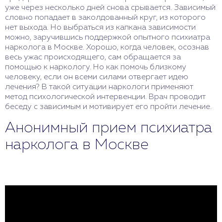
уже через несколько дней снова срывается. Зависимый
словно попадает в заколдованный круг, из которого
нет выхода. Но выбраться из капкана зависимости
можно, заручившись поддержкой опытного психиатра
нарколога в Москве. Хорошо, когда человек, осознав
весь ужас происходящего, сам обращается за
помощью к наркологу. Но как помочь близкому
человеку, если он всеми силами отвергает идею
лечения? В такой ситуации наркологи применяют
метод психологической интервенции. Врач проводит
беседу с зависимым и мотивирует его пройти лечение.
Анонимный прием психиатра
нарколога в Москве