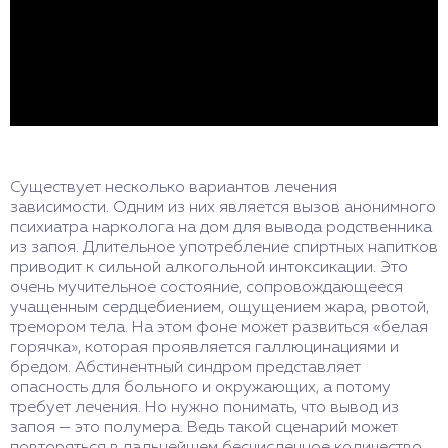
Существует несколько вариантов лечения
зависимости. Одним из них является вызов анонимного
психиатра нарколога на дом для вывода родственника
из запоя. Длительное употребление спиртных напитков
приводит к сильной алкогольной интоксикации. Это
очень мучительное состояние, сопровождающееся
учащенным сердцебиением, ощущением жара, рвотой,
тремором тела. На этом фоне может развиться «белая
горячка», которая проявляется галлюцинациями и
бредом. Абстинентный синдром представляет
опасность для больного и окружающих, а потому
требует лечения. Но нужно понимать, что вывод из
запоя — это полумера. Ведь такой сценарий может