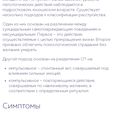
только для физического здоровья, но и для
патологических действий наблюдается в
психического – может привести к зависимости,
подростковом, юношеском возрасте. Существует
суицидальным мыслям, социальной изоляции,
несколько подходов к классификации расстройства.
низкой самооценке. Селфхарм требует
психологической помощи и профилактики.
Один из них основан на различении между
суицидальным самоповреждающим поведением и
несуицидальным. Первое – это действия,
осуществляемые с целью прекращения жизни. Второе
призвано облегчить психологические страдания без
желания умереть.
Другой подход основан на разделении СП на:
импульсивное – спонтанный акт, совершаемый под
влиянием сильных эмоций;
компульсивное – повторяющиеся действия,
совершаемые по навязчивому желанию, в
соответствии с определенным ритуалом.
Симптомы