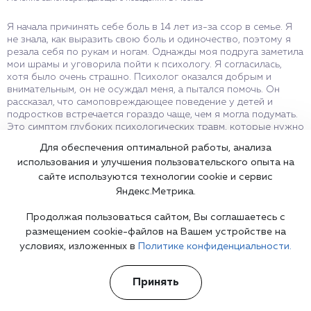
Я начала причинять себе боль в 14 лет из-за ссор в семье. Я
Я
не знала, как выразить свою боль и одиночество, поэтому я
с
резала себя по рукам и ногам. Однажды моя подруга заметила
ч
мои шрамы и уговорила пойти к психологу. Я согласилась,
н
хотя было очень страшно. Психолог оказался добрым и
В
внимательным, он не осуждал меня, а пытался помочь. Он
и
рассказал, что самоповреждающее поведение у детей и
п
подростков встречается гораздо чаще, чем я могла подумать.
т
Это симптом глубоких психологических травм, которые нужно
я
лечить. Он проводил со мной разные упражнения, предложил
п
Для обеспечения оптимальной работы, анализа
посещать групповую терапию, где я встретила других
а
использования и улучшения пользовательского опыта на
девочек, которые переживали то же самое, что и я. Очень
п
рада, что обратилась к психологу и избавилась от этой
сайте используются технологии cookie и сервис
вредной привычки.
Яндекс.Метрика.
Продолжая пользоваться сайтом, Вы соглашаетесь с
О
размещением cookie-файлов на Вашем устройстве на
Л
условиях, изложенных в
Политике конфиденциальности.
Ответ представителя клиники
С
Лечение самоповреждающего поведения в Москве
з
Принять
Очень приятно читать такие отзывы. Рады, что лечение
оказалось эффективным.