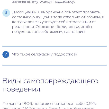
замечены, ему окажут поддержку;
Диссоциации. Саморанение помогает прервать
состояние ощущения тела отдельно от сознания,
когда человек чувствует себя отрезанным от
реальности. Он жаждет боли, крови, чтобы
почувствовать себя живым, настоящим.
Что такое селфхарм у подростков?
Селфхарм (англ. – self harm)– это намеренное
повреждение своего тела без желания умереть,
но с целью справиться с психологической болью,
Виды самоповреждающего
получить внимание. Селфхарм может быть
разным: порезы, ожоги, укусы, вырывание волос. У
поведения
большинства подростков причинами
самоповреждающего поведения чаще всего
становятся стресс, депрессия, недовольство
По данным ВОЗ, повреждения наносят себе 0,19%
собой, своей жизнью. Это действие опасно не
женщин и 0,14% мужчин. Самый высокий уровень