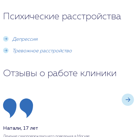
Психические расстройства
Депрессия
Тревожное расстройство
Отзывы о работе клиники
Натали, 17 лет
Н
Лечение самоповреждающего поведения в Москве
Л