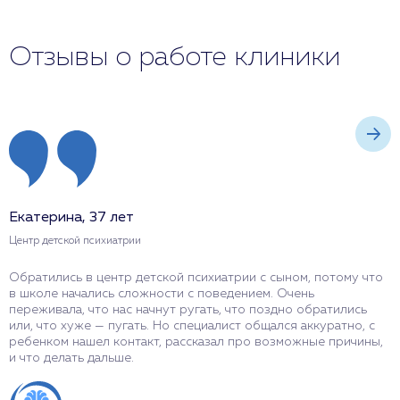
Отзывы о работе клиники
Екатерина, 37 лет
С
Центр детской психиатрии
Ц
Обратились в центр детской психиатрии с сыном, потому что
П
в школе начались сложности с поведением. Очень
п
переживала, что нас начнут ругать, что поздно обратились
н
или, что хуже — пугать. Но специалист общался аккуратно, с
в
ребенком нашел контакт, рассказал про возможные причины,
в
и что делать дальше.
д