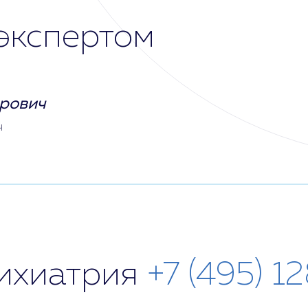
экспертом
рович
ч
сихиатрия
+7 (495) 1