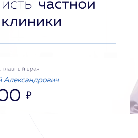
листы
частной
 клиники
, главный врач
 Александрович
000
₽