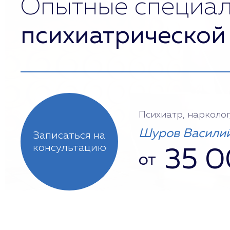
Опытные специа
психиатрической
Психиатр, нарколог
Шуров Василий
Записаться на
консультацию
35 
от